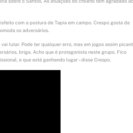
itória sobre o Santos. As atuações do chileno têm agradado a
satisfeito com a postura de Tapia em campo. Crespo gosta da
omoda os adversários.
 vai lutar. Pode ter qualquer erro, mas em jogos assim pican
rsários, briga. Acho que é protagonista neste grupo. Fico
issional, e que está ganhando lugar – disse Crespo.