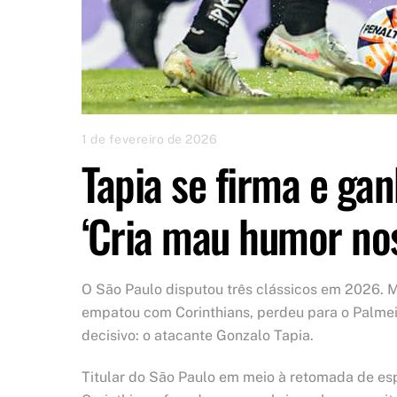
1 de fevereiro de 2026
Tapia se firma e ga
‘Cria mau humor nos
O São Paulo disputou três clássicos em 2026. M
empatou com Corinthians, perdeu para o Palmei
decisivo: o atacante Gonzalo Tapia.
Titular do São Paulo em meio à retomada de es