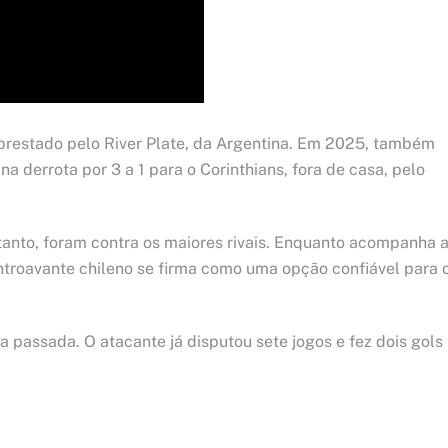
restado pelo River Plate, da Argentina. Em 2025, também
na derrota por 3 a 1 para o Corinthians, fora de casa, pelo
rtanto, foram contra os maiores rivais. Enquanto acompanha 
centroavante chileno se firma como uma opção confiável para 
passada. O atacante já disputou sete jogos e fez dois gols