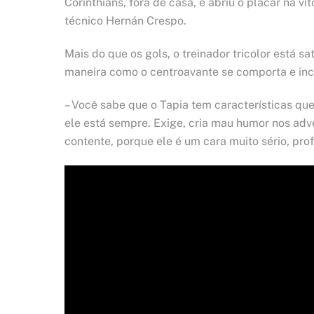
Corinthians, fora de casa, e abriu o placar na v
técnico Hernán Crespo.
Mais do que os gols, o treinador tricolor está 
maneira como o centroavante se comporta e inc
– Você sabe que o Tapia tem características que
ele está sempre. Exige, cria mau humor nos adve
contente, porque ele é um cara muito sério, prof