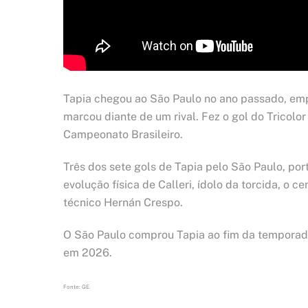
Tapia chegou ao São Paulo no ano passado, emp
marcou diante de um rival. Fez o gol do Tricolor 
Campeonato Brasileiro.
Três dos sete gols de Tapia pelo São Paulo, po
evolução física de Calleri, ídolo da torcida, o 
técnico Hernán Crespo.
O São Paulo comprou Tapia ao fim da temporada 
em 2026.
Fonte: GE