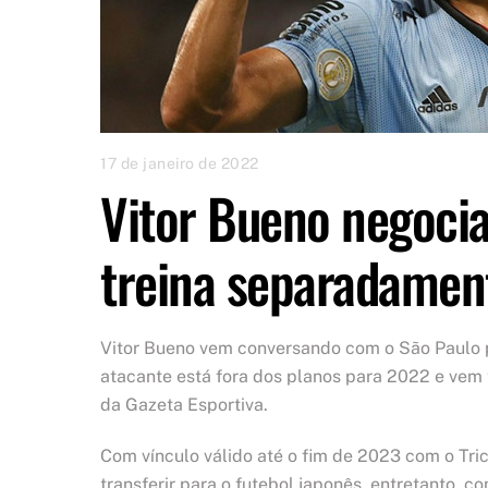
17 de janeiro de 2022
Vitor Bueno negocia
treina separadamen
Vitor Bueno vem conversando com o São Paulo pa
atacante está fora dos planos para 2022 e vem
da Gazeta Esportiva.
Com vínculo válido até o fim de 2023 com o Tric
transferir para o futebol japonês, entretanto, 