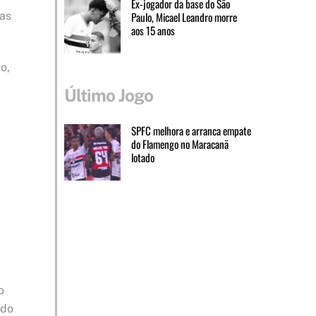
Ex-jogador da base do São
 as
Paulo, Micael Leandro morre
aos 15 anos
o,
Último Jogo
SPFC melhora e arranca empate
do Flamengo no Maracanã
lotado
o
ndo