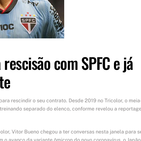
 rescisão com SPFC e já
te
ra rescindir o seu contrato. Desde 2019 no Tricolor, o meia
 treinando separado do elenco, conforme revelou a reporta
olor, Vitor Bueno chegou a ter conversas nesta janela para s
com o avanço da variante ômicron do novo coronavírus, o Japão