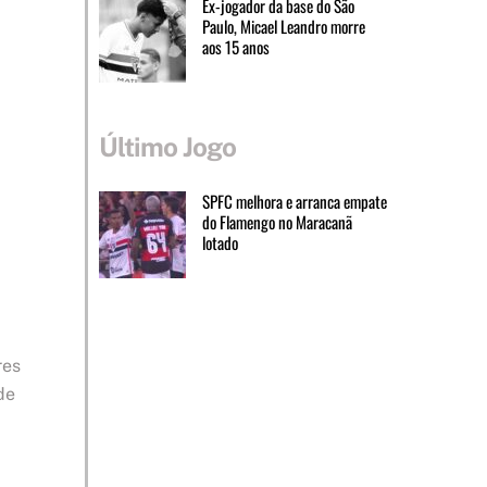
Ex-jogador da base do São
Paulo, Micael Leandro morre
aos 15 anos
Último Jogo
SPFC melhora e arranca empate
do Flamengo no Maracanã
lotado
res
de