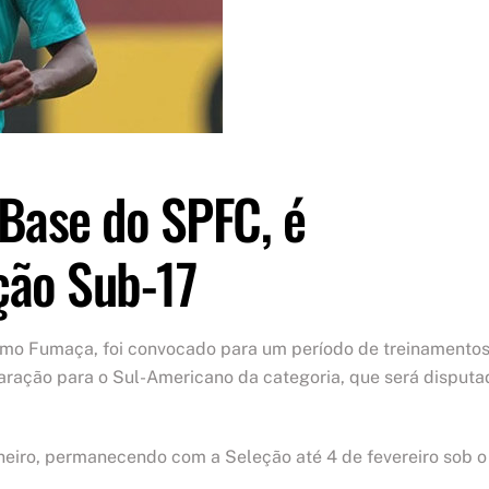
Base do SPFC, é
ção Sub-17
omo Fumaça, foi convocado para um período de treinamento
paração para o Sul-Americano da categoria, que será disputa
neiro, permanecendo com a Seleção até 4 de fevereiro sob o