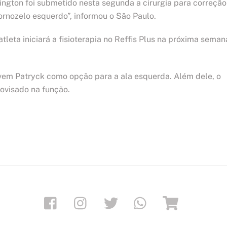
ngton foi submetido nesta segunda a cirurgia para correção
ornozelo esquerdo”, informou o São Paulo.
leta iniciará a fisioterapia no Reffis Plus na próxima seman
ovem Patryck como opção para a ala esquerda. Além dele, o
ovisado na função.
Facebook
Instagram
Twitter
Whatsapp
Loja