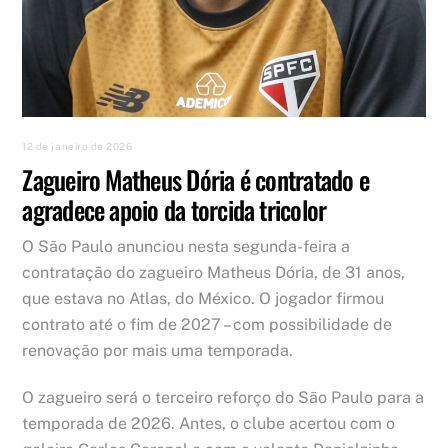
12 de janeiro de 2026
Zagueiro Matheus Dória é contratado e
agradece apoio da torcida tricolor
O São Paulo anunciou nesta segunda-feira a
contratação do zagueiro Matheus Dória, de 31 anos,
que estava no Atlas, do México. O jogador firmou
contrato até o fim de 2027 – com possibilidade de
renovação por mais uma temporada.
O zagueiro será o terceiro reforço do São Paulo para a
temporada de 2026. Antes, o clube acertou com o