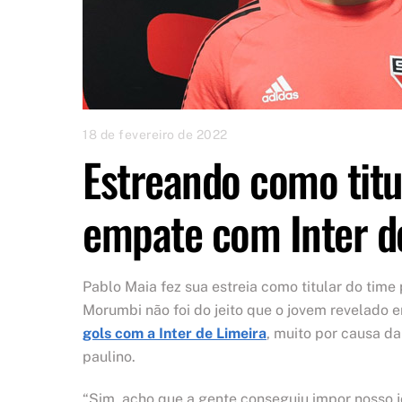
18 de fevereiro de 2022
Estreando como titu
empate com Inter d
Pablo Maia fez sua estreia como titular do time 
Morumbi não foi do jeito que o jovem revelado 
gols com a Inter de Limeira
, muito por causa da
paulino.
“Sim, acho que a gente conseguiu impor nosso jo