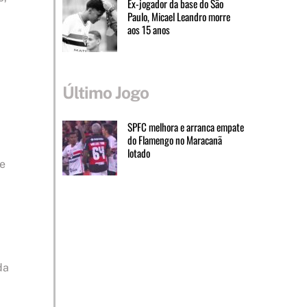
Ex-jogador da base do São
Paulo, Micael Leandro morre
aos 15 anos
Último Jogo
SPFC melhora e arranca empate
do Flamengo no Maracanã
lotado
de
da