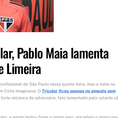
lar, Pablo Maia lamenta
e Limeira
profissional do São Paulo nesta quinta-feira, mas a noite no
em Cotia imaginava. O
Tricolor ficou apenas no empate sem
 forte retranca do adversário, fato lamentado pelo volante s
go, a gente tentou fazer o nosso jogo, encadear o nosso jog