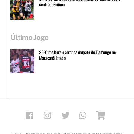
contra o Grêmio
Último Jogo
SPFC melhora e arranca empate do Flamengo no
Maracanã lotado
Facebook
Instagram
Twitter
Whatsapp
Loja