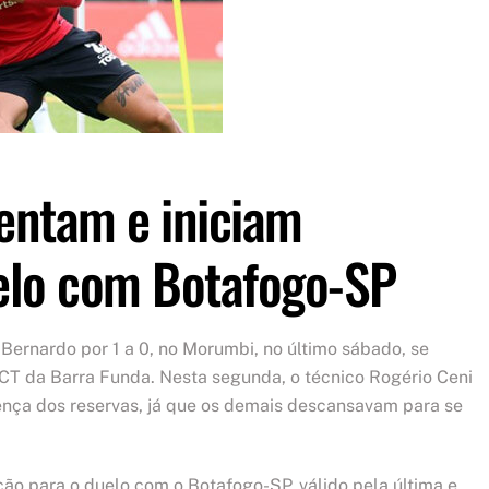
sentam e iniciam
elo com Botafogo-SP
 Bernardo por 1 a 0, no Morumbi, no último sábado, se
CT da Barra Funda. Nesta segunda, o técnico Rogério Ceni
nça dos reservas, já que os demais descansavam para se
ação para o duelo com o Botafogo-SP, válido pela última e