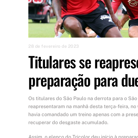
28 de fevereiro de 2023
Titulares se reapre
preparação para du
Os titulares do São Paulo na derrota para o São
reapresentaram na manhã desta terça-feira, no 
havia comandado um treino apenas com a prese
recuperar do desgaste acumulado.
Assim, o elenco do Tricolor deu início à prepar