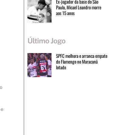
Ex-jogador da base do São
Paulo, Micael Leandro morre
aos 15 anos
Último Jogo
SPFC melhora e arranca empate
do Flamengo no Maracanã
lotado
to
 e