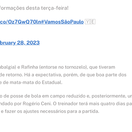
nformações desta terça-feira!
t.co/Oz7GwQ70ln
#VamosSãoPaulo
🇾🇪
bruary 28, 2023
ubalgia) e Rafinha (entorse no tornozelo), que tiveram
de retorno. Há a expectativa, porém, de que boa parte dos
se de mata-mata do Estadual.
ho de posse de bola em campo reduzido e, posteriormente, 
ndado por Rogério Ceni. O treinador terá mais quatro dias pa
e fazer os ajustes necessários para a partida.