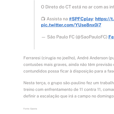
O Direto do CT está no ar com as i
📺 Assista na
#SPFCplay
:
https://
pic.twitter.com/YUse8nx0i7
— São Paulo FC (@SaoPauloFC)
Fe
Ferraresi (cirugia no joelho), André Anderson (p
contusões mais graves, ainda não têm previsão 
contundidos possa ficar à disposição para a fa
Nesta terça, o grupo são-paulino fez um trabal
treino com enfrentamento de 11 contra 11, coma
definir a escalação que irá a campo no domingo 
Fonte: Gazeta