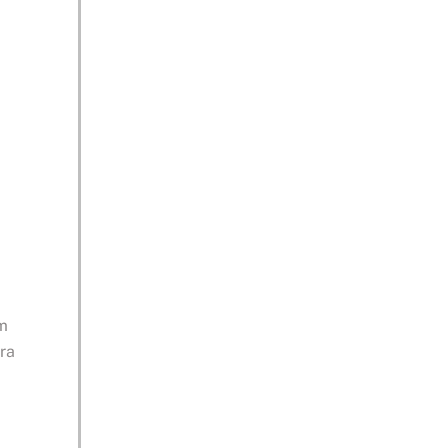
um
ra